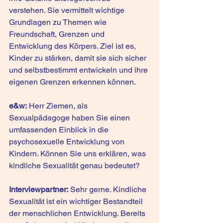
verstehen. Sie vermittelt wichtige 
Grundlagen zu Themen wie 
Freundschaft, Grenzen und 
Entwicklung des Körpers. Ziel ist es, 
Kinder zu stärken, damit sie sich sicher 
und selbstbestimmt entwickeln und ihre 
eigenen Grenzen erkennen können.
e&w:
 Herr Ziemen, als 
Sexualpädagoge haben Sie einen 
umfassenden Einblick in die 
psychosexuelle Entwicklung von 
Kindern. Können Sie uns erklären, was 
kindliche Sexualität genau bedeutet?
Interviewpartner:
 Sehr gerne. Kindliche 
Sexualität ist ein wichtiger Bestandteil 
der menschlichen Entwicklung. Bereits 