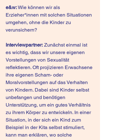
e&w:
 Wie können wir als 
Erzieher*innen mit solchen Situationen 
umgehen, ohne die Kinder zu 
verunsichern?
Interviewpartner:
 Zunächst einmal ist 
es wichtig, dass wir unsere eigenen 
Vorstellungen von Sexualität 
reflektieren. Oft projizieren Erwachsene 
ihre eigenen Scham- oder 
Moralvorstellungen auf das Verhalten 
von Kindern. Dabei sind Kinder selbst 
unbefangen und benötigen 
Unterstützung, um ein gutes Verhältnis 
zu ihrem Körper zu entwickeln. In einer 
Situation, in der sich ein Kind zum 
Beispiel in der Kita selbst stimuliert, 
kann man erklären, wo solche 