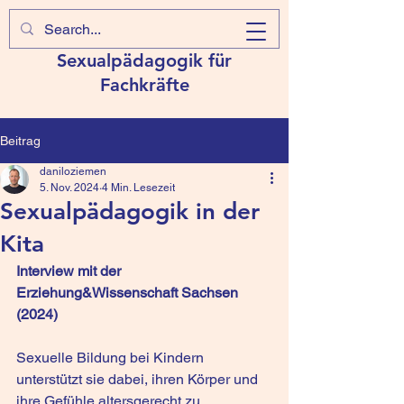
Sexualpädagogik für
Fachkräfte
Beitrag
daniloziemen
5. Nov. 2024
4 Min. Lesezeit
Sexualpädagogik in der
Kita
Interview mit der 
Erziehung&Wissenschaft Sachsen 
(2024)
Sexuelle Bildung bei Kindern 
unterstützt sie dabei, ihren Körper und 
ihre Gefühle altersgerecht zu 