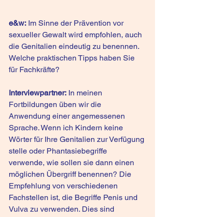
e&w:
 Im Sinne der Prävention vor 
sexueller Gewalt wird empfohlen, auch 
die Genitalien eindeutig zu benennen. 
Welche praktischen Tipps haben Sie 
für Fachkräfte?
Interviewpartner:
 In meinen 
Fortbildungen üben wir die 
Anwendung einer angemessenen 
Sprache. Wenn ich Kindern keine 
Wörter für Ihre Genitalien zur Verfügung 
stelle oder Phantasiebegriffe 
verwende, wie sollen sie dann einen 
möglichen Übergriff benennen? Die 
Empfehlung von verschiedenen 
Fachstellen ist, die Begriffe Penis und 
Vulva zu verwenden. Dies sind 