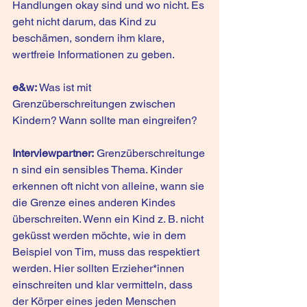
Handlungen okay sind und wo nicht. Es 
geht nicht darum, das Kind zu 
beschämen, sondern ihm klare, 
wertfreie Informationen zu geben.
e&w:
 Was ist mit 
Grenzüberschreitungen zwischen 
Kindern? Wann sollte man eingreifen?
Interviewpartner:
 Grenzüberschreitunge
n sind ein sensibles Thema. Kinder 
erkennen oft nicht von alleine, wann sie 
die Grenze eines anderen Kindes 
überschreiten. Wenn ein Kind z. B. nicht 
geküsst werden möchte, wie in dem 
Beispiel von Tim, muss das respektiert 
werden. Hier sollten Erzieher*innen 
einschreiten und klar vermitteln, dass 
der Körper eines jeden Menschen 