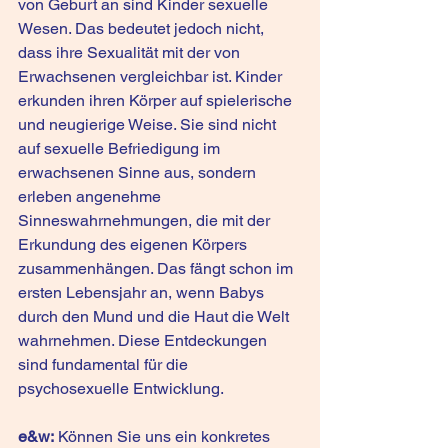
von Geburt an sind Kinder sexuelle 
Wesen. Das bedeutet jedoch nicht, 
dass ihre Sexualität mit der von 
Erwachsenen vergleichbar ist. Kinder 
erkunden ihren Körper auf spielerische 
und neugierige Weise. Sie sind nicht 
auf sexuelle Befriedigung im 
erwachsenen Sinne aus, sondern 
erleben angenehme 
Sinneswahrnehmungen, die mit der 
Erkundung des eigenen Körpers 
zusammenhängen. Das fängt schon im 
ersten Lebensjahr an, wenn Babys 
durch den Mund und die Haut die Welt 
wahrnehmen. Diese Entdeckungen 
sind fundamental für die 
psychosexuelle Entwicklung.
e&w:
 Können Sie uns ein konkretes 